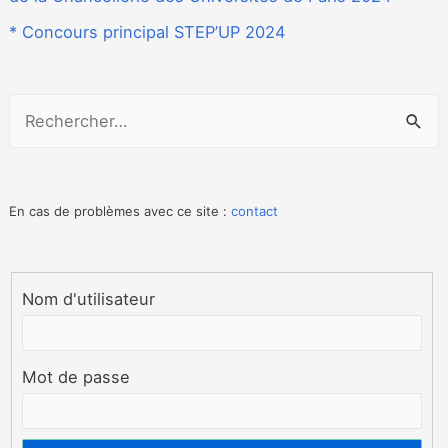
* Concours principal STEP’UP 2024
R
e
c
h
En cas de problèmes avec ce site :
contact
e
r
Nom d'utilisateur
c
h
e
Mot de passe
r