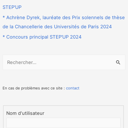
STEP’UP
* Achrène Dyrek, lauréate des Prix solennels de thèse
de la Chancellerie des Universités de Paris 2024
* Concours principal STEP’UP 2024
R
e
c
h
En cas de problèmes avec ce site :
contact
e
r
Nom d'utilisateur
c
h