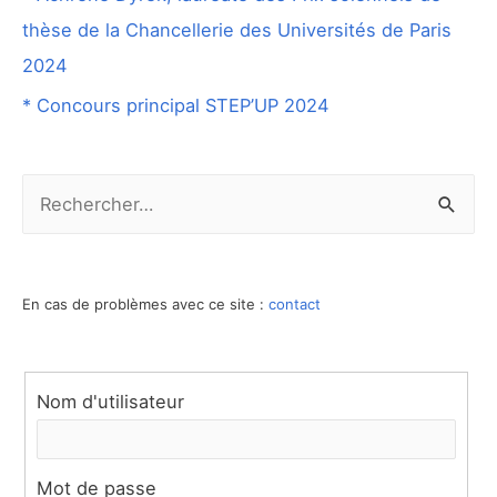
thèse de la Chancellerie des Universités de Paris
2024
* Concours principal STEP’UP 2024
R
e
c
h
En cas de problèmes avec ce site :
contact
e
r
Nom d'utilisateur
c
h
e
Mot de passe