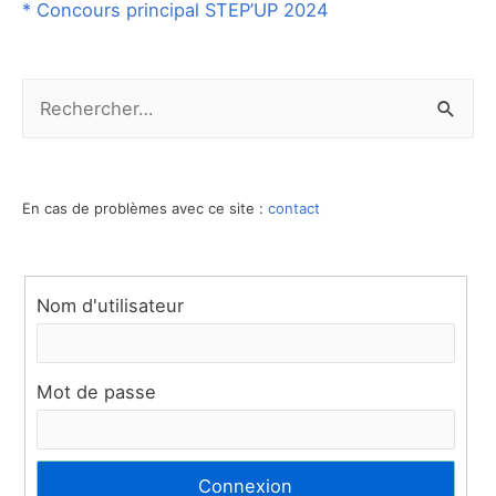
* Concours principal STEP’UP 2024
R
e
c
h
En cas de problèmes avec ce site :
contact
e
r
Nom d'utilisateur
c
h
e
Mot de passe
r
: